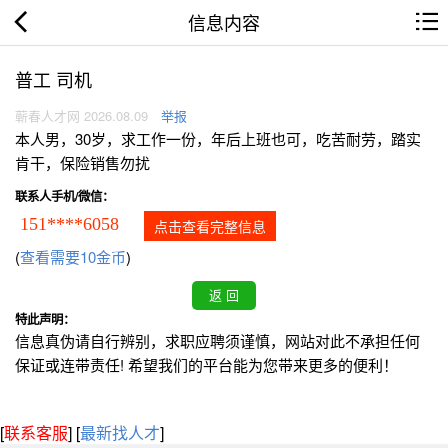
信息内容
普工 司机
蕲春人才网 2026.08.09
举报
本人男，30岁，求工作一份，年后上班也可，吃苦耐劳，踏实
肯干，保险销售勿扰
联系人手机/微信：
151****6058
点击查看完整信息
(
查看需要10金币
)
特此声明：
信息真伪请自行辨别，求职应聘须谨慎，网站对此不承担任何
保证或连带责任! 希望我们的平台能为您带来更多的便利！
[
联系客服
]
[
最新找人才
]