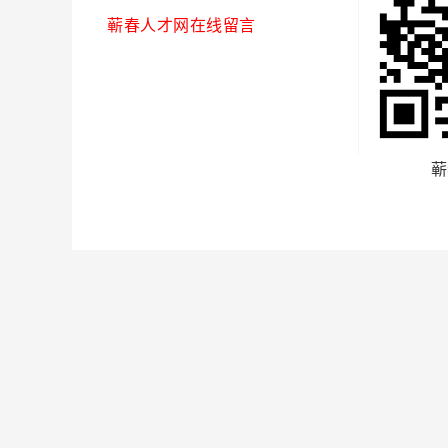
蕲春人才网在线留言
蕲