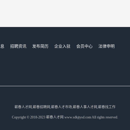
信息
招聘资讯
发布简历
企业入驻
会员中心
法律申明
们
蕲春人才网,蕲春招聘网,蕲春人才市场,蕲春人事人才网,蕲春找工作
Copyright © 2018-2023 蕲春人才网 www.sdkjtysd.com All rights reserved.