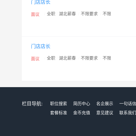
门店店长
/
全职
/
湖北蕲春
/
不限要求
/
不限
面议
门店店长
/
全职
/
湖北蕲春
/
不限要求
/
不限
面议
栏目导航:
职位搜索
简历中心
名企展示
一句话
套餐标准
金币充值
意见建议
联系我